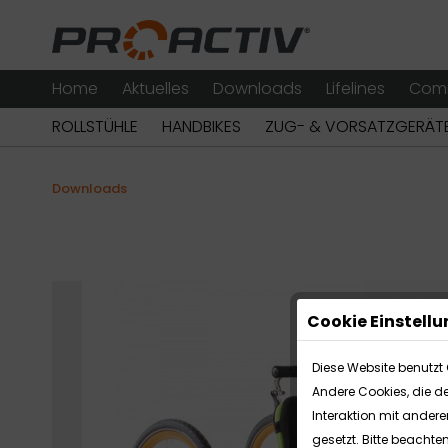
Home
Aktuelles
Downloads
Lifelines
Com
ROLLSTÜHLE
HANDBIKES
ZUG- & VORSATZGERÄT
Downloads
Cookie Einstell
Diese Website benutzt 
Andere Cookies, die d
Interaktion mit ander
gesetzt. Bitte beachte