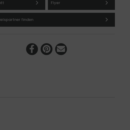
att
Flyer
lspartner finden