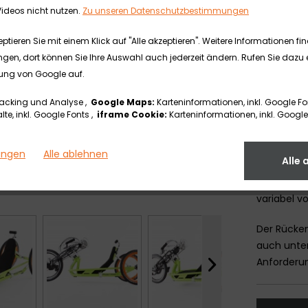
Unterzug-C
ideos nicht nutzen.
Zu unseren Datenschutzbestimmungen
voneinand
Handhabun
tieren Sie mit einem Klick auf "Alle akzeptieren". Weitere Informationen fi
speziell a
ngen, dort können Sie Ihre Auswahl auch jederzeit ändern. Rufen Sie dazu e
ausgericht
ung von Google auf.
Spaß an B
acking und Analyse ,
Google Maps:
Karteninformationen, inkl. Google Fo
te, inkl. Google Fonts ,
iframe Cookie:
Karteninformationen, inkl. Google
Das FREAK 
angepasst
gleichmäß
lungen
Alle ablehnen
Alle 
Bremskomp
Schalt- un
variabel v
Der Rücken
auch unter
Anforderu