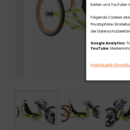
Karten und YouTube-V
Folgende Cookies akzep
Privatsphäre-Einstellu
der Datenschutzerklär
Google Analytics:
Tr
YouTube:
Medieninhal
Individuelle Einstel