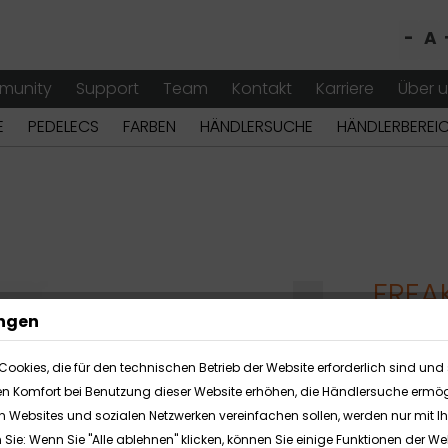
-
A
munity
Support
Team
Kontakt
Karriere
Über 
E
PEDELECS
FARBEN
HÄNDLERSUCHE
HÄNDLERBEREI
FREA
ungen
In Zusamm
Cookies, die für den technischen Betrieb der Website erforderlich sind und 
Wheelers v
en Komfort bei Benutzung dieser Website erhöhen, die Händlersuche ermög
Jugendhand
en Websites und sozialen Netzwerken vereinfachen sollen, werden nur mit 
Kompaktbik
n Sie: Wenn Sie "Alle ablehnen" klicken, können Sie einige Funktionen der 