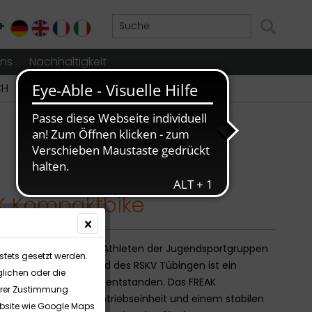
+
DE
EN
FR
IT
uns
Nachhaltigkeit
CH
K Kompaktbike
enarbeit mit jungen Athleten der Jugendsportgruppen
stets gesetzt werden.
om MTV Stuttgart und des RSKV Tübingen ist ein
lichen oder die
bike der Extraklasse entstanden. Das FREAK
Ihrer Zustimmung
e besteht aus der Antriebseinheit und einem stabilen
Website wie Google Maps