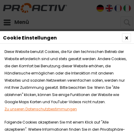
DE
EN
FR
I
Menü
Händlerbereich
Fachhandels-Dokumente Download
Cookie Einstellungen
Diese Website benutzt Cookies, die für den technischen Betrieb der
Fachhandels-Dokumente Download
Website erforderlich sind und stets gesetzt werden. Andere Cookies,
die den Komfort bei Benutzung dieser Website erhöhen, die
Zum Lesen und/oder Ausdrucken unserer Dokumente
Händlersuche ermöglichen oder die Interaktion mit anderen
benötigen Sie den frei erhältlichen Adobe Acrobat Reader.
Websites und sozialen Netzwerken vereinfachen sollen, werden nur
Kostenloser Download Adobe Acrobat Reader Dokumente
mit Ihrer Zustimmung gesetzt. Bitte beachten Sie: Wenn Sie "Alle
rund um unsere Produkte wie...
mehr erfahren »
ablehnen" klicken, können Sie einige Funktionen der Website wie
Google Maps Karten und YouTube-Videos nicht nutzen.
Zu unseren Datenschutzbestimmungen
Qualitätsmanagement
Folgende Cookies akzeptieren Sie mit einem Klick auf "Alle
akzeptieren". Weitere Informationen finden Sie in den Privatsphäre-