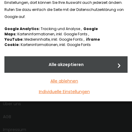
Kundenzufriedenheit
Einstellungen, dort können Sie Ihre Auswahl auch jederzeit ändern.
Rufen Sie dazu einfach die Seite mit der Datenschutzerklärung von
Google auf.
Organisation
Google Analytics:
Tracking und Analyse ,
Google
Maps:
Karteninformationen, inkl. Google Fonts ,
Spezielle Fachhandelsinformationen zu Produkten
YouTube:
Medieninhalte, inkl. Google Fonts ,
iframe
Cookie:
Karteninformationen, inkl. Google Fonts
Alle akzeptieren
KONTAKT
PRODUKTE
Alle ablehnen
INFORMATIONEN
Individuelle Einstellungen
Über uns
AGB
Impressum