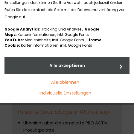
Einstellungen, dort können Sie Ihre Auswahl auch jederzeit ändern.
Hilfsmittelversorgung aneignen möchten.
Rufen Sie dazu einfach die Seite mit der Datenschutzerklärung von
Google auf.
Google Analytics:
Tracking und Analyse ,
Google
Ziel des Workshops
Maps:
Karteninformationen, inkl. Google Fonts ,
YouTube:
Medieninhalte, inkl. Google Fonts ,
iframe
Ziel ist es, dem Kunden als kompetenter
Cookie:
Karteninformationen, inkl. Google Fonts
Ansprechpartner in der Produktberatung und -
ausmessung von PRO ACTIV Produkten zur
Verfügung zu stehen.
Alle akzeptieren
Alle ablehnen
Individuelle Einstellungen
Inhalte Grundlagen-Workshop
Übersicht über die komplette PRO ACTIV
Produktpalette