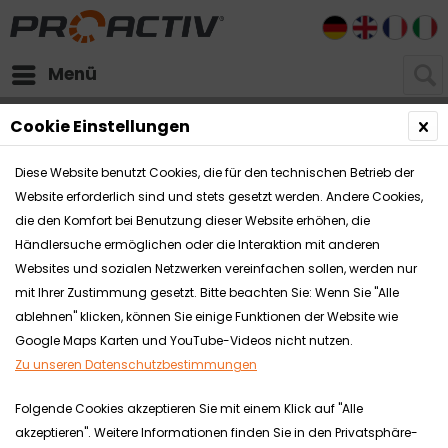
DE
EN
FR
I
Menü
Händlerbereich
Reha-Technik Workshops
Cookie Einstellungen
Grundlagen-Workshop
Diese Website benutzt Cookies, die für den technischen Betrieb der
Website erforderlich sind und stets gesetzt werden. Andere Cookies,
die den Komfort bei Benutzung dieser Website erhöhen, die
Händlersuche ermöglichen oder die Interaktion mit anderen
Websites und sozialen Netzwerken vereinfachen sollen, werden nur
mit Ihrer Zustimmung gesetzt. Bitte beachten Sie: Wenn Sie "Alle
Zielgruppe
ablehnen" klicken, können Sie einige Funktionen der Website wie
Mit diesem Workshop richten wir uns an
Google Maps Karten und YouTube-Videos nicht nutzen.
Produktberater, Therapeuten, Kostenträger
Zu unseren Datenschutzbestimmungen
und sonstige Interessenten, die neu in die PRO
Folgende Cookies akzeptieren Sie mit einem Klick auf "Alle
ACTIV Produktpalette einsteigen und sich ein
akzeptieren". Weitere Informationen finden Sie in den Privatsphäre-
wertvolles Grundlagenwissen im Bereich der