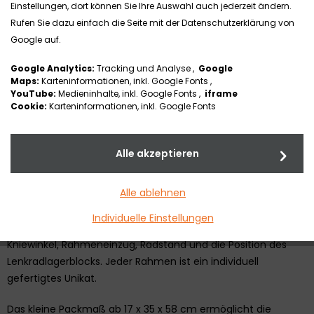
Einstellungen, dort können Sie Ihre Auswahl auch jederzeit ändern.
Rufen Sie dazu einfach die Seite mit der Datenschutzerklärung von
TRAVELER 4you Ergo / pure
Google auf.
Google Analytics:
Tracking und Analyse ,
Google
NEU:
Jetzt Ausstattung "Edition PURE" entdecken - extra
Maps:
Karteninformationen, inkl. Google Fonts ,
YouTube:
Medieninhalte, inkl. Google Fonts ,
iframe
leichte Ausstattung mit einem Rollstuhlgesamtgewicht ab 10
Cookie:
Karteninformationen, inkl. Google Fonts
kg!
Bestellblatt PURE >
Alle akzeptieren
Der Aktiv-Faltrollstuhl TRAVELER 4you Ergo zeichnet sich
durch eine filigrane und individuelle Rahmengeometrie mit
Alle ablehnen
ergonomischem Sitzknick aus. Es ergibt sich eine stabile
Sitzposition mit ”Tuberstopp”. Beim TRAVELER 4you Ergo
Individuelle Einstellungen
sind 12 Rahmenparameter frei wählbar, wie beispielsweise
Kniewinkel, Rahmeneinzug, Radstand und die Position des
Lenkradlagerblocks. Jeder Rahmen ist ein individuell
gefertigtes Unikat.
Das kleine Packmaß ab 17 x 35 x 58 cm ermöglicht die