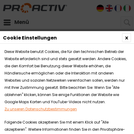
DE
EN
FR
I
Menü
Aktuelles
News
Cookie Einstellungen
NEUHEIT: Rollstuhl LIFT activ mit Sitzhöhenverstellung
Diese Website benutzt Cookies, die für den technischen Betrieb der
NEUHEIT: Rollstuhl LIFT activ mit
Website erforderlich sind und stets gesetzt werden. Andere Cookies,
Sitzhöhenverstellung
die den Komfort bei Benutzung dieser Website erhöhen, die
Händlersuche ermöglichen oder die Interaktion mit anderen
Websites und sozialen Netzwerken vereinfachen sollen, werden nur
Reha-Technik
23.06.22
mit Ihrer Zustimmung gesetzt. Bitte beachten Sie: Wenn Sie "Alle
ablehnen" klicken, können Sie einige Funktionen der Website wie
Google Maps Karten und YouTube-Videos nicht nutzen.
NEU: LIFT activ mit 30 cm
Zu unseren Datenschutzbestimmungen
Sitzhöhenverstellung
Folgende Cookies akzeptieren Sie mit einem Klick auf "Alle
akzeptieren". Weitere Informationen finden Sie in den Privatsphäre-