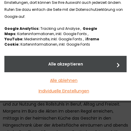
Einstellungen, dort können Sie Ihre Auswahl auch jederzeit ändern.
Rufen Sie dazu einfach die Seite mit der Datenschutzerklärung von
Google auf.
Google Analytics:
Tracking und Analyse ,
Google
Maps:
Karteninformationen, inkl. Google Fonts ,
YouTube:
Medieninhalte, inkl. Google Fonts ,
iframe
Cookie:
Karteninformationen, inkl. Google Fonts
Alle akzeptieren
Alle ablehnen
Der LIFT activ eignet sich aufgrund des (im Vergleich zum
Individuelle Einstellungen
LIFT solid)
geringen Gewichts ab 14,5 kg
zum Transport
und zur Nutzung des Rollstuhls in Beruf, Alltag und Freizeit.
Morgens im Büro die Akten im oberen Regal erreichen,
mittags in der heimischen Küche das Geschirr in den
Hängeschrank über der Arbeitsfläche einräumen und abends