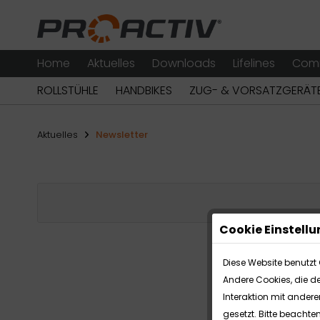
Home
Aktuelles
Downloads
Lifelines
Com
ROLLSTÜHLE
HANDBIKES
ZUG- & VORSATZGERÄT
Aktuelles
Newsletter
Cookie Einstell
Diese Website benutzt 
Andere Cookies, die d
Interaktion mit ander
gesetzt. Bitte beachte