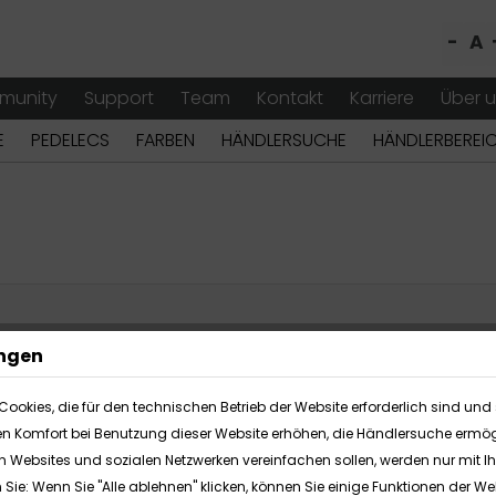
-
A
munity
Support
Team
Kontakt
Karriere
Über 
E
PEDELECS
FARBEN
HÄNDLERSUCHE
HÄNDLERBEREI
ungen
Cookies, die für den technischen Betrieb der Website erforderlich sind und 
en Komfort bei Benutzung dieser Website erhöhen, die Händlersuche ermög
en Websites und sozialen Netzwerken vereinfachen sollen, werden nur mit 
n Sie: Wenn Sie "Alle ablehnen" klicken, können Sie einige Funktionen der 