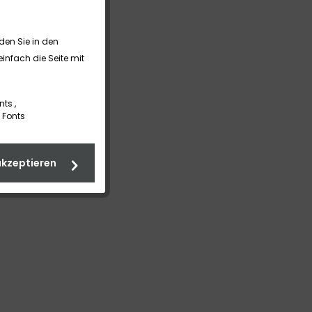
nden Sie in den
infach die Seite mit
nts ,
 Fonts
akzeptieren