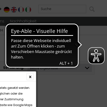
+
DE
EN
FR
IT
uns
Nachhaltigkeit
CH
Sortierung:
stets gesetzt werden.
lichen oder die
Ihrer Zustimmung
Website wie Google Maps