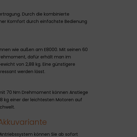
bertragung. Durch die kombinierte
oher Komfort durch einfachste Bedienung
 innen wie außen am E8000. Mit seinen 60
Drehmoment, dafür erhält man im
wicht von 2,88 kg. Eine günstigere
ressant werden lässt.
it mit 70 Nm Drehmoment können Anstiege
88 kg einer der leichtesten Motoren auf
chwelt.
Akkuvariante
Antriebssystem können Sie ab sofort