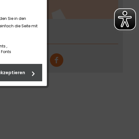
nden Sie in den
infach die Seite mit
nts ,
 Fonts
akzeptieren