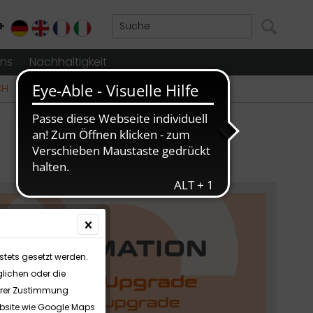
+
DE
EN
FR
IT
uns
Nachhaltigkeit
CH
stets gesetzt werden.
lichen oder die
Ihrer Zustimmung
Website wie Google Maps