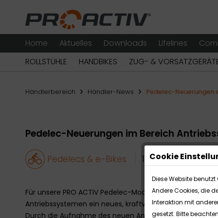
Home
Aktuelles
Downloads
Lifelines
Com
ROLLSTÜHLE
HANDBIKES
ZUG- & VORSATZGERÄT
Händlerbereich
Händler-News
Pedelec-Neuerungen i
Pedelec-Neuerungen im Bereich Antrieb
Cookie Einstell
Pedelecs & e-Bikes
10.02.21
Diese Website benutzt 
Andere Cookies, die d
Für unsere PRO ACTIV Pedelec-Modelle bieten wir ab so
Interaktion mit ander
Antriebssystemen ein neues, kraftvolles Antriebssystem
gesetzt. Bitte beachte
Durch die Aufnahme des neuen Antriebssystems haben Si