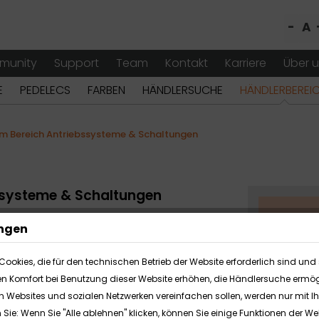
-
A
munity
Support
Team
Kontakt
Karriere
Über 
E
PEDELECS
FARBEN
HÄNDLERSUCHE
HÄNDLERBEREI
m Bereich Antriebssysteme & Schaltungen
ssysteme & Schaltungen
ungen
Cookies, die für den technischen Betrieb der Website erforderlich sind und 
en Komfort bei Benutzung dieser Website erhöhen, die Händlersuche ermög
fort neben den bestehenden
en Websites und sozialen Netzwerken vereinfachen sollen, werden nur mit 
 an: das Shimano EP8 Antriebssystem.
n Sie: Wenn Sie "Alle ablehnen" klicken, können Sie einige Funktionen der 
e in Abhängigkeit des Modells die