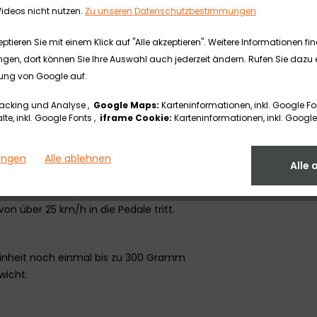
ideos nicht nutzen.
Zu unseren Datenschutzbestimmungen
temen zu wählen.
stem
tieren Sie mit einem Klick auf "Alle akzeptieren". Weitere Informationen fi
ngen, dort können Sie Ihre Auswahl auch jederzeit ändern. Rufen Sie dazu e
ung von Google auf.
m eine deutlich höhere
acking und Analyse ,
Google Maps:
Karteninformationen, inkl. Google Fo
ilster Anstiege. Das sensible
te, inkl. Google Fonts ,
iframe Cookie:
Karteninformationen, inkl. Google
rolle und ein natürliches Fahrgefühl.
lungen
Alle ablehnen
Alle 
m 36% verringert. Der verbesserte
hrerlebnis und eine weichere
on über 25 km/h in die Pedale tritt.
seinheit noch einmal bis zu 300 Gramm
wicht.