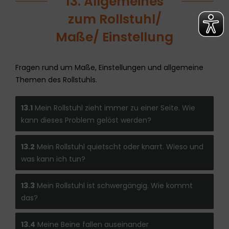
13. Allgemeines
zum Rollstuhl/
Maße/ Einstellung
Fragen rund um Maße, Einstellungen und allgemeine
Themen des Rollstuhls.
13.1
Mein Rollstuhl zieht immer zu einer Seite. Wie
kann dieses Problem gelöst werden?
13.2
Mein Rollstuhl quietscht oder knarrt. Wieso und
was kann ich tun?
13.3
Mein Rollstuhl ist schwergängig. Wie kommt
das?
13.4
Meine Beine fallen auseinander