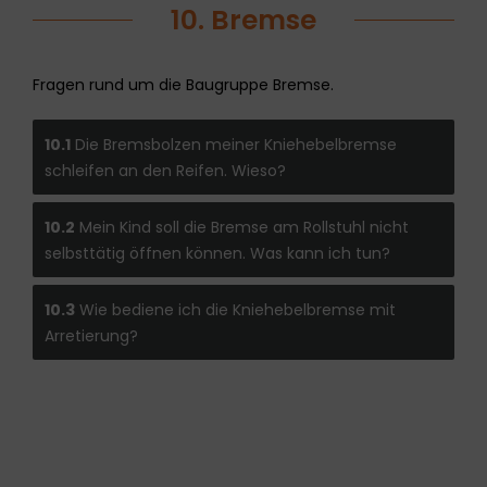
10. Bremse
Fragen rund um die Baugruppe Bremse.
10.1
Die Bremsbolzen meiner Kniehebelbremse
schleifen an den Reifen. Wieso?
10.2
Mein Kind soll die Bremse am Rollstuhl nicht
selbsttätig öffnen können. Was kann ich tun?
10.3
Wie bediene ich die Kniehebelbremse mit
Arretierung?