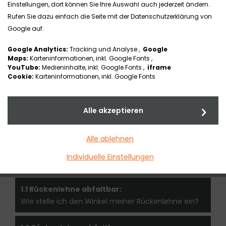
FAQ ROLLSTÜHLE
Einstellungen, dort können Sie Ihre Auswahl auch jederzeit ändern.
Rufen Sie dazu einfach die Seite mit der Datenschutzerklärung von
Google auf.
Google Analytics:
Tracking und Analyse ,
Google
Maps:
Karteninformationen, inkl. Google Fonts ,
YouTube:
Medieninhalte, inkl. Google Fonts ,
iframe
Cookie:
Karteninformationen, inkl. Google Fonts
Alle akzeptieren
1. Rückenlehne
Alle ablehnen
Individuelle Einstellungen
Fragen rund um die Baugruppe Rückenlehne.
1.1 Rückenlehne abfaltbar:
Wie stelle ich den Winkel meiner Rückenlehne ein?