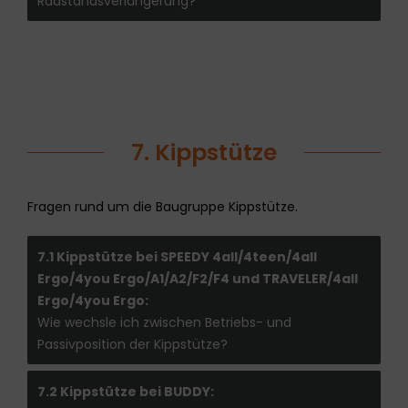
Radstandsverlängerung?
7. Kippstütze
Fragen rund um die Baugruppe Kippstütze.
7.1 Kippstütze bei SPEEDY 4all/4teen/4all
Ergo/4you Ergo/A1/A2/F2/F4 und TRAVELER/4all
Ergo/4you Ergo:
Wie wechsle ich zwischen Betriebs- und
Passivposition der Kippstütze?
7.2 Kippstütze bei BUDDY: