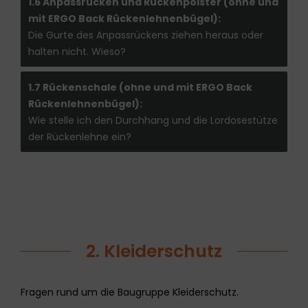
1.6 Anpassrücken und Rückenpolster (ohne und
mit ERGO Back Rückenlehnenbügel):
Die Gurte des Anpassrückens ziehen heraus oder
halten nicht. Wieso?
1.7 Rückenschale (ohne und mit ERGO Back
Rückenlehnenbügel):
Wie stelle ich den Durchhang und die Lordosestütze
der Rückenlehne ein?
2. Kleiderschutz
Fragen rund um die Baugruppe Kleiderschutz.