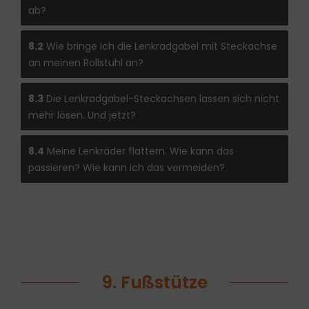
ab?
8.2
Wie bringe ich die Lenkradgabel mit Steckachse
an meinen Rollstuhl an?
8.3
Die Lenkradgabel-Steckachsen lassen sich nicht
mehr lösen. Und jetzt?
8.4
Meine Lenkräder flattern. Wie kann das
passieren? Wie kann ich das vermeiden?
9. Fußstütze