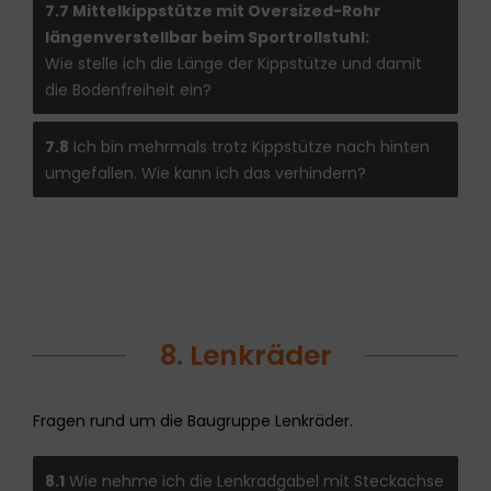
7.7 Mittelkippstütze mit Oversized-Rohr
längenverstellbar beim Sportrollstuhl:
Wie stelle ich die Länge der Kippstütze und damit
die Bodenfreiheit ein?
7.8
Ich bin mehrmals trotz Kippstütze nach hinten
umgefallen. Wie kann ich das verhindern?
8. Lenkräder
Fragen rund um die Baugruppe Lenkräder.
8.1
Wie nehme ich die Lenkradgabel mit Steckachse