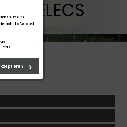
 PEDELECS
nden Sie in den
infach die Seite mit
nts ,
 Fonts
akzeptieren