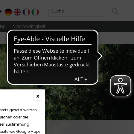
+
DE
EN
FR
IT
uns
Nachhaltigkeit
CH
stets gesetzt werden.
lichen oder die
Ihrer Zustimmung
Website wie Google Maps