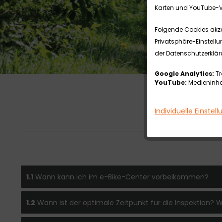
Karten und YouTube-V
Folgende Cookies akzep
Privatsphäre-Einstellu
der Datenschutzerklär
Google Analytics:
Tr
YouTube:
Medieninhal
Individuelle Einstel
1.1
Wann kann ich im e-Bike-Center vorbeikommen?
1.2
Wann ist der optimale Zeitpunkt für die Inspektion? W