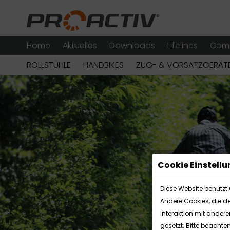
Home
Aktuelles
Downloads
Lifelines
Com
ROLLSTÜHLE
HANDBIKES
ZUG- & VORSATZGERÄT
Cookie Einstell
Diese Website benutzt 
Andere Cookies, die d
Interaktion mit ander
gesetzt. Bitte beachte