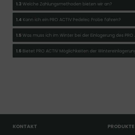
1.3
Welche Zahlungsmethoden bieten wir an?
1.4
Kann ich ein PRO ACTIV Pedelec Probe fahren?
1.5
Was muss ich im Winter bei der Einlagerung des PRO
1.6
Bietet PRO ACTIV Möglichkeiten der Wintereinlagerun
KONTAKT
PRODUKTE