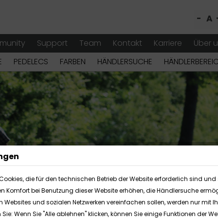
-
A
munity
Support
Team
Kontakt
Karriere
Über 
E
PEDELECS
FARBEN
HÄNDLERSUCHE
HÄNDLERBEREI
ungen
Cookies, die für den technischen Betrieb der Website erforderlich sind und 
en Komfort bei Benutzung dieser Website erhöhen, die Händlersuche ermög
en Websites und sozialen Netzwerken vereinfachen sollen, werden nur mit 
n Sie: Wenn Sie "Alle ablehnen" klicken, können Sie einige Funktionen der 