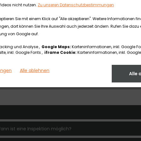
FAQ
ideos nicht nutzen.
Zu unseren Datenschutzbestimmungen
tieren Sie mit einem Klick auf "Alle akzeptieren". Weitere Informationen fi
ngen, dort können Sie Ihre Auswahl auch jederzeit ändern. Rufen Sie dazu e
ung von Google auf.
acking und Analyse ,
Google Maps:
Karteninformationen, inkl. Google Fo
te, inkl. Google Fonts ,
iframe Cookie:
Karteninformationen, inkl. Google
lungen
Alle ablehnen
Alle 
1. Service
ann ist eine Inspektion möglich?