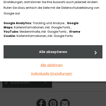
4" Sicherheitsleuchtrolle (100
Einstellungen, dort können Sie Ihre Auswahl auch jederzeit ändern.
mm)
Rufen Sie dazu einfach die Seite mit der Datenschutzerklärung von
Google auf.
Dieses pannensichere und spurfreie Lenkrad ist für den
Google Analytics:
Tracking und Analyse ,
Google
Innenbereich und für geübte Rollstuhlfahrer im
Maps:
Karteninformationen, inkl. Google Fonts ,
YouTube:
Medieninhalte, inkl. Google Fonts ,
iframe
Außenbereich geeignet. Zur Hindernisüberwindung auf
Cookie:
Karteninformationen, inkl. Google Fonts
unebenem Untergrund ist aufgrund der Lenkradgröße
Ankippen notwendig (Ankippen nur bei aktiver
Rollstuhleinstellung möglich, Kipppunkt > 7cm). Durch die
Alle akzeptieren
hohe Härte der Bereifung hat die Sicherheitsleuchtrolle einen
sehr guten Leichtlauf, dämpft aber keine Stöße. Die
Alle ablehnen
Sicherheit bei Dunkelheit wird durch Leuchtdioden erhöht.
Individuelle Einstellungen
Ausdrucken