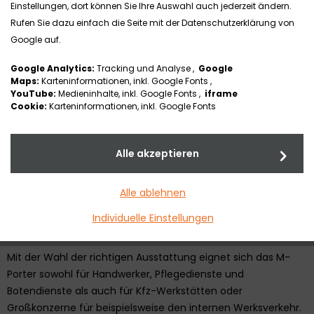
M-Porter
Einstellungen, dort können Sie Ihre Auswahl auch jederzeit ändern.
Rufen Sie dazu einfach die Seite mit der Datenschutzerklärung von
Google auf.
Dank ausgewogener Geometrie und tiefem Einstieg ist das
Lastenfahrrad M-Porter sehr komfortabel im Handling und
Google Analytics:
Tracking und Analyse ,
Google
beim Fahren. Das M-Porter ist sehr robust und langlebig
Maps:
Karteninformationen, inkl. Google Fonts ,
gebaut und kann ein Gesamtgewicht von bis zu 200 kg
YouTube:
Medieninhalte, inkl. Google Fonts ,
iframe
Cookie:
Karteninformationen, inkl. Google Fonts
"schultern". Trotz seiner zweckmäßigen Eigenschaften bietet
es eine ergonomische Sitzposition und lässt sich sicher und
kontrolliert fahren. Aufgrund seiner Wendigkeit kann bequem
Alle akzeptieren
durch enge Gassen und Kurven manövriert werden.
Zwischenzeitlich ist allgemein bekannt, dass im städtischen
Alle ablehnen
Verkehr Fahrräder meist effektiver und zeitsparender
Individuelle Einstellungen
eingesetzt werden können als PKWs.
Mit der Wahl der richtigen Ausstattung eignet sich das M-
Porter sowohl für Handwerker, Pflegedienste und
Botendienste als auch für Kfz-Werkstätten oder
Großkonzerne für beispielsweise den internen Werksverkehr.