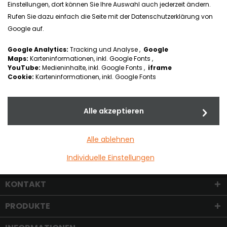
Sitz- und Rückensysteme
Einstellungen, dort können Sie Ihre Auswahl auch jederzeit ändern.
Rufen Sie dazu einfach die Seite mit der Datenschutzerklärung von
Google auf.
Google Analytics:
Tracking und Analyse ,
Google
Maps:
Karteninformationen, inkl. Google Fonts ,
YouTube:
Medieninhalte, inkl. Google Fonts ,
iframe
Cookie:
Karteninformationen, inkl. Google Fonts
Alle akzeptieren
Dokumentation
Alle ablehnen
Individuelle Einstellungen
KONTAKT
PRODUKTE