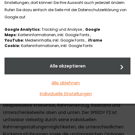
Einstellungen, dort können Sie Ihre Auswahl auch jederzeit ändern.
Rufen Sie dazu einfach die Seite mit der Datenschutzerklärung von
SPEEDY F2
Google auf.
Google Analytics:
Tracking und Analyse ,
Google
Der Starrrahmenrollstuhl SPEEDY F2 zeichnet sich durch
Maps:
Karteninformationen, inkl. Google Fonts ,
YouTube:
Medieninhalte, inkl. Google Fonts ,
iframe
seinen komplett individuellen und verschweißten Rahmen
Cookie:
Karteninformationen, inkl. Google Fonts
(inklusive Achse) und die daraus resultierenden
unschlagbaren Fahreigenschaften auf ebenen und
unebenen Strecken aus. Der Rahmen wird vollständig nach
Alle akzeptieren
den individuellen Maßen und Wünschen des Rollstuhlfahrers
gefertigt und ist speziell für erfahrene Rollstuhlfahrer die
Alle ablehnen
richtige Wahl.
Individuelle Einstellungen
14 Rahmen- und Fahrwerksparameter sind frei wählbar wie
beispielsweise Kniewinkel, Rahmeneinzug, Radstand und
Unterschenkelweite oben und unten. Der SPEEDY F2 ist
unfassbar vielseitig durch seine individuellen
Rahmengestaltungsmöglichkeiten, die unterschiedlichen
Rückenausführungen sowie die umfangreichen Optionen.